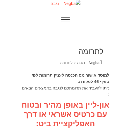
Ski
t
Negba – נגבה
ילדים ונוער בונים עתיד
conten
לתרומה
Negba - נגבה
>
לתרומה
למוסד אישור מס הכנסה לעניין תרומות לפי
סעיף 46 לפקודת.
ניתן להעביר את תרומתכם לנגבה באמצעים הבאים
:
און-ליין באופן מהיר ובטוח
עם כרטיס אשראי או דרך
האפליקציית ביט: