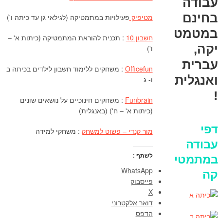
עבודה
בחינם
מטיפיק
פעילויות במתמטיקה (לגילאי גן עד כיתה ו')
במטמט
חשבון 10
: תכנית להוראת המתמטיקה (כיתות א' –
יקה,
ו')
עברית
Officefun
: משחקים ללימוד חשבון לילדים בכיתה ב
ואנגלית
ו- ג
!
Funbrain
: משחקים חינוכיים על נושאים שונים
(כיתות א' – ח') (באנגלית)
דפי
מור קנדי – פשוט למשחק
: משחקי למידה
עבודה
לשתף :
במתמטי
WhatsApp
קה
פייסבוק
X
דואר אלקטרוני
הדפס