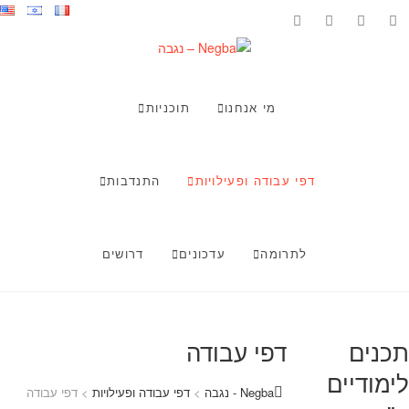
Ski
facebook
youtube
instagram
tiktok
t
conten
Negba – נגבה
ילדים ונוער בונים עתיד
מי אנחנו
תוכניות
דפי עבודה ופעילויות
התנדבות
לתרומה
עדכונים
דרושים
תכנים
דפי עבודה
לימודיים
Negba - נגבה
>
דפי עבודה ופעילויות
>
דפי עבודה