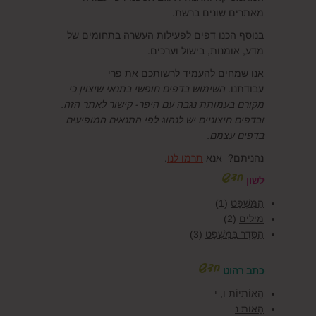
מאתרים שונים ברשת.
בנוסף הכנו דפים לפעילות העשרה בתחומים של
מדע, אומנות, בישול וערכים.
אנו שמחים להעמיד לרשותכם את פרי
עבודתנו.
השימוש בדפים חופשי בתנאי שיצוין כי
מקורם בעמותת נגבה עם היפר- קישור לאתר הזה.
ובדפים חיצוניים יש לנהוג לפי התנאים המופיעים
בדפים עצמם
.
נהניתם? אנא
תרמו לנו
.
לשון
הַמִּשְׁפָּט
(1)
מילים
(2)
הַסֵּדֶר בַּמִּשְׁפָּט
(3)
כתב רהוט
הָאוֹתִיּוֹת ו, י
הָאוֹת נ